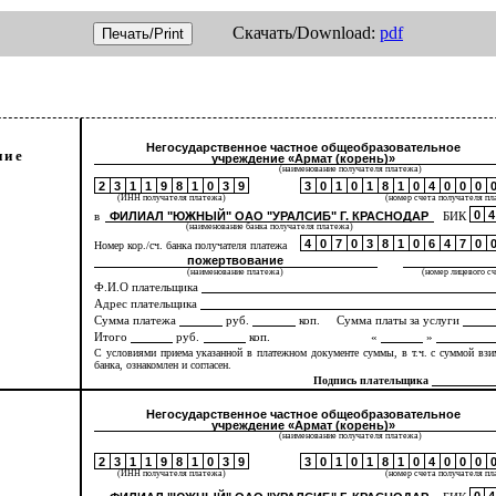
Скачать/Download:
pdf
Печать/Print
Негосударственное частное общеобразовательное
ние
учреждение «Армат (корень)»
(наименование получателя платежа)
2
3
1
1
9
8
1
0
3
9
3
0
1
0
1
8
1
0
4
0
0
0
(ИНН получателя платежа)
(номер счета получателя п
0
4
в
ФИЛИАЛ "ЮЖНЫЙ" ОАО
"УРАЛСИБ" Г. КРАСНОДАР
БИК
(наименование банка получателя платежа)
4
0
7
0
3
8
1
0
6
4
7
0
Номер кор./сч. банка получателя платежа
пожертвование
(наименование платежа)
(номер лицевого с
Ф.И.О плательщика
Адрес плательщика
Сумма платежа
руб.
коп. Сумма платы за услуги
Итого
руб.
коп.
«
»
С условиями приема указанной в платежном документе суммы, в т.ч. с суммой взи
банка, ознакомлен и согласен.
Подпись плательщика
Негосударственное частное общеобразовательное
учреждение «Армат (корень)»
(наименование получателя платежа)
2
3
1
1
9
8
1
0
3
9
3
0
1
0
1
8
1
0
4
0
0
0
(ИНН получателя платежа)
(номер счета получателя п