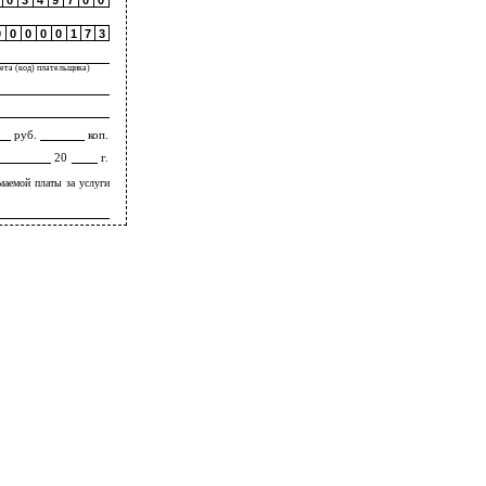
0
3
4
9
7
0
0
0
0
0
0
0
1
7
3
чета (код) плательщика)
руб.
коп.
20
г.
маемой платы за услуги