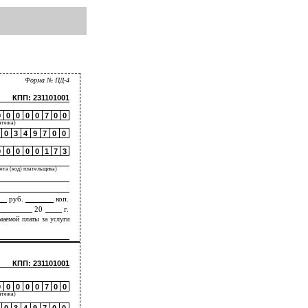
Форма № ПД-4
КПП: 231101001
0
0
0
0
0
7
0
0
латежа)
0
3
4
9
7
0
0
0
0
0
0
0
1
7
3
чета (код) плательщика)
руб.
коп.
20
г.
маемой платы за услуги
КПП: 231101001
0
0
0
0
0
7
0
0
латежа)