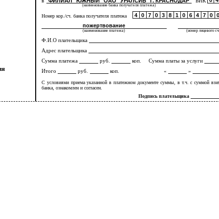
0
4
в
ФИЛИАЛ "ЮЖНЫЙ" ОАО
"УРАЛСИБ" Г. КРАСНОДАР
БИК
(наименование банка получателя платежа)
4
0
7
0
3
8
1
0
6
4
7
0
Номер кор./сч. банка получателя платежа
пожертвование
(наименование платежа)
(номер лицевого с
Ф.И.О плательщика
Адрес плательщика
Сумма платежа
руб.
коп. Сумма платы за услуги
ия
Итого
руб.
коп.
«
»
С условиями приема указанной в платежном документе суммы, в т.ч. с суммой взи
банка, ознакомлен и согласен.
Подпись плательщика