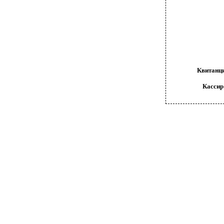
Квитанц
Кассир