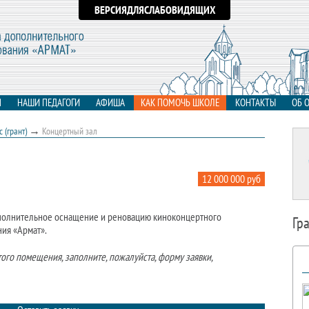
ВЕРСИЯДЛЯСЛАБОВИДЯЩИХ
Я
НАШИ ПЕДАГОГИ
АФИША
КАК ПОМОЧЬ ШКОЛЕ
КОНТАКТЫ
ОБ 
→
 (грант)
Концертный зал
12 000 000 руб
ополнительное оснащение и реновацию киноконцертного
Гр
ния «Армат».
го помещения, заполните, пожалуйста, форму заявки,