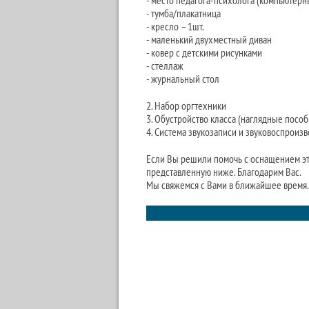
- место педагога-психолога (компьютерны
- тумба/плакатница
- кресло – 1шт.
- маленький двухместный диван
- ковер с детскими рисунками
- стеллаж
- журнальный стол
2. Набор оргтехники
​3. Обустройство класса (наглядные пособ
4. Система звукозаписи и звуковоспроиз
Если Вы решили помочь с оснащением это
представленную ниже. Благодарим Вас.
Мы свяжемся с Вами в ближайшее время.