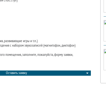
й стол, стул)
ия, развивающие игры и т.п.)
ведения с набором звукозаписей (магнитофон, диктофон)
го помещения, заполните, пожалуйста, форму заявки,
Оставить заявку