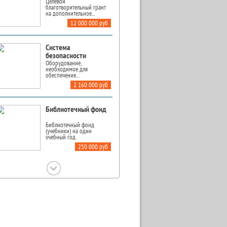
Целевой
благотворительный грант
на дополнительное...
12 000 000 руб
Система
безопасности
Оборудование,
необходимое для
обеспечения...
2 160 000 руб
Библиотечный фонд
Библиотечный фонд
(учебники) на один
учебный год.
250 000 руб
Школьные
мероприятия
Целевой грант «Школьные
мероприятия»...
2 400 000 руб